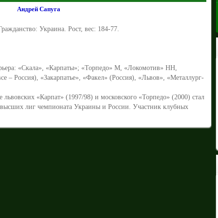
Андрей Сапуга
Гражданство: Украина. Рост, вес: 184-77.
рьера: «Скала», «Карпаты»; «Торпедо» М, «Локомотив» НН,
се – Россия), «Закарпатье», «Факел» (Россия), «Львов», «Металлург-
е львовских «Карпат» (1997/98) и московского «Торпедо» (2000) стал
высших лиг чемпионата Украины и России. Участник клубных