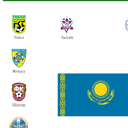
Тобол
Актобе
Жетысу
Шахтер