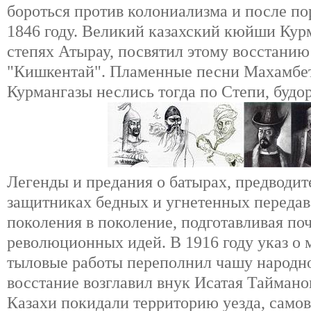
бороться против колониализма и после по
1846 году. Великий казахский кюйши Кур
степях Атырау, посвятил этому восстани
"Кишкентай". Пламенные песни Махамбет
Курмангазы неслись тогда по Степи, будор
Легенды и предания о батырах, предводит
защитниках бедных и угнетенных передавал
поколения в поколение, подготавливая по
революционных идей. В 1916 году указ о 
тыловые работы переполнил чашу народно
восстание возглавил внук Исатая Тайман
Казахи покидали территорию уезда, самов