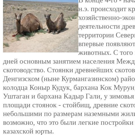
В конце 4-го - на
н.э. происходит к
хозяйственно-эко
деятельности дре
территории Север
впервые появляют
животных. С того
дней основным занятием населения Межд
скотоводство. Стоянки древнейших ското
Денгизском (ныне Курмангазинском) райо
колодца Коныр Кудук, бархана Кок Мурун
Уштаган и бархана Кадыр Гали, у зимовья
площади стоянок - стойбищ, древние скот
небольшими по размерам наземными жил
возможно, что это были легкие постройки
казахской юрты.