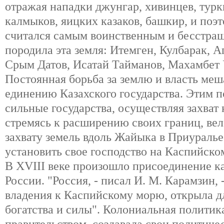
отражая нападки джунгар, хивинцев, тур
калмыков, яицких казаков, башкир, и по
считался самым воинственным и бесстра
породила эта земля: Итемген, Кулбарак, A
Срым Датов, Исатай Тайманов, Махамбет 
Постоянная борьба за землю и власть ме
единению Казахского государства. Этим п
сильные государства, осуществляя захват 
стремясь к расширению своих границ, ве
захвату земель вдоль Жайыка в Приуралье
установить свое господство на Каспийско
В XVIII веке произошло присоединение ка
России. "Россия, - писал И. М. Карамзин,
владения к Каспийскому морю, открыла д
богатства и силы". Колониальная политик