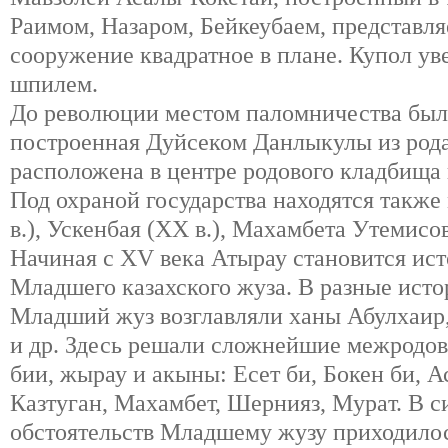
Раимом, Назаром, Бейкеубаем, представля
сооружение квадратное в плане. Купол у
шпилем.
До революции местом паломничества была
построенная Дуйсеком Данлыкулы из рода
расположена в центре родового кладбища 
Под охраной государства находятся такж
в.), Ускенбая (XX в.), Махамбета Утемисов
Начиная с XV века Атырау становится ис
Младшего казахского жуза. В pазные ист
Младший жуз возглавляли ханы Абулхаир,
и др. Здесь решали сложнейшие межродо
бии, жырау и акыны: Есет би, Бокен би, 
Казтуган, Махамбет, Шернияз, Mypaт. В с
обстоятельств Младшему жузу приходилос