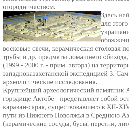
огородничеством.
Здесь на
для этог
украшени
обожженн
восковые свечи, керамическая столовая п
трубы и др. предметы домашнего обихода,
(1999 - 2000 г. - прим. автора) на террито
западноказахстанской экспедицией 3. Са
археологические исследования.
Крупнейший археологический памятник А
городище Актобе - представляет собой ос
караван-сарая, существовавшего в XII-XI
пути из Нижнего Поволжья в Среднюю Аз
(керамические сосуды, бусы, перстни, ли