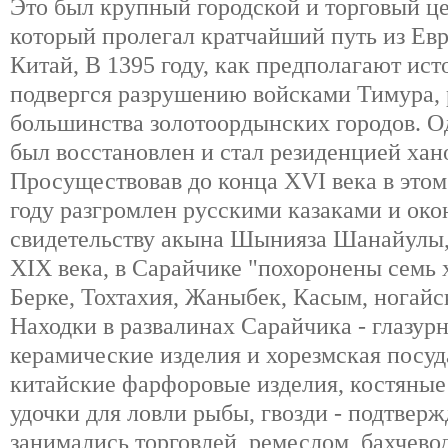
Это был крупный городской и торговый це
который пролегал кратчайший путь из Е
Китай, В 1395 году, как предполагают ис
подвергся разрушению войсками Тимура, 
большинства золотоордынских городов. Од
был восстановлен и стал резиденцией хан
Просуществовав до конца XVI века в этом 
году разгромлен русскими казаками и око
свидетельству акына Шынияза Шанайулы,
XIX века, в Сарайчике "похоронены семь х
Берке, Тохтахия, Жаныбек, Касым, ногайс
Находки в развалинах Сарайчика - глазур
керамические изделия и хорезмская посуд
китайские фарфоровые изделия, костяные 
удочки для ловли рыбы, гвозди - подтверж
занимались торговлей, ремеслом, бахчево