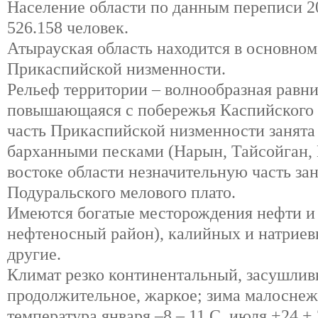
Население области по данным переписи 2
526.158 человек.
Атырауская область находится в основно
Прикаспийской низменности.
Рельеф территории – волнообразная равни
повышающаяся с побережья Каспийского 
часть Прикаспийской низменности занята
барханными песками (Нарын, Тайсойган, 
востоке области незначительную часть за
Подуральского мелового плато.
Имеются богатые месторождения нефти и
нефтеносный район), калийных и натриевы
другие.
Климат резко континентальный, засушливы
продолжительное, жаркое; зима малоснеж
температура января –8 – 11 С, июля +24 + 