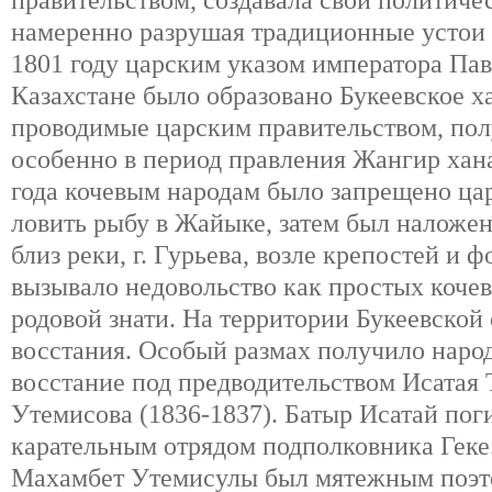
правительством, создавала свои политиче
намеренно разрушая традиционные устои р
1801 году царским указом императора Пав
Казахстане было образовано Букеевское х
проводимые царским правительством, пол
особенно в период правления Жангир хана
года кочевым народам было запрещено ца
ловить рыбу в Жайыке, затем был наложен
близ реки, г. Гурьева, возле крепостей и ф
вызывало недовольство как простых кочев
родовой знати. На территории Букеевской
восстания. Особый размах получило наро
восстание под предводительством Исатая
Утемисова (1836-1837). Батыр Исатай погиб
карательным отрядом подполковника Геке.
Махамбет Утемисулы был мятежным поэт