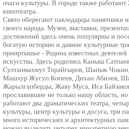
очаги культуры. В городе также работают 
кинотеатра.
Свято оберегают павлодарцы памятники и
своего народа. Музеи, выставки, презент
достижений здесь очень популярны и пос
богатую историю и давние культурные тр
прииртышье - Родина известных деятелей 
искусства. Здесь родились Каныш Сатпаев
Султанмахмут Торайгыров, Шапык Чокин
Машхур Жусуп Копеев, Дихан Абилев, Ш
Жарылгапберды, Жаяу Муса, Иса Байзаков
прославившие не только нашу область, но
работают два драматических театра, четы
культуры, центр культуры и досуга, три па
много исторических и архитектурных пам
можно выделить четырех минаретную меч