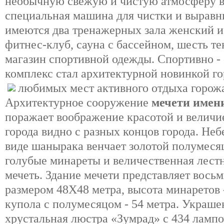
необычную свежую и чистую атмосферу в
специальная машина для чистки и выравни
имеются два тренажерных зала женский и
фитнес-клуб, сауна с бассейном, шесть те
магазин спортивной одежды. Спортивно -
комплекс стал архитектурной новинкой го
любимых мест активного отдыха горож
Архитектурное сооружение
мечети имен
поражает воображение красотой и величи
города видно с разных концов города. Неб
виде шанырака венчает золотой полумеся
голубые минареты и величественная лест
мечеть. Здание мечети представляет вось
размером 48Х48 метра, высота минаретов -
купола с полумесяцом - 54 метра. Украше
хрустальная люстра «Зумрад» с 434 лампо