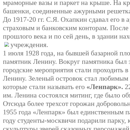
мраморные вазы и паркет на крыше. На 
башенки, соединенные ажурными решетк
До 1917-20 гг. С.Я. Охапкин сдавал его в
страховым и банковским конторам. После 
прошлого века и по сей день, в здании н
учреждения.
1 июля 1928 года, на бывшей базарной пл
памятник Ленину. Вокруг памятника был 
городские мероприятия стали проходить в 
Ленину. Зеленый островок стал любимым 
которые стали называть его
«Ленпарк».
22
им. Ленина состоялся митинг, где было о
Отсюда более трехсот горожан добровольн
1955 года «Ленпарк» был единственным па
году студенты-москвичи подарили парку, 
скульптуры зверей сказочных персонажей.