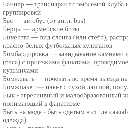
Баннер — транспарант с эмблемой клуба 
группировки
Бас — автобус (от англ. bus)
Берцы — армейские боты
Бичества — вид сленга (или стеба), расп
красно-белых футбольных хулиганов
Бомбардировка — закидывание камнями и
(баса) с приезжими фанатами, проводимо
кузьмичами
Бомжевать — ночевать во время выезда на
Бомжпакет — пакет с сухой лапшой, попул
Бык - агрессивный и малообразованный че
понимающий в фанатизме
Быть на моде - быть одетым в стиле casua
одежда)