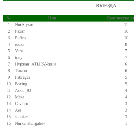
ВЫЕЗДА
№
Ник
Количество в
1
NurAtyrau
11
2
Рахат
10
3
Рибер
10
4
eroxa
8
5
Yura
7
6
tony
7
7
Нуржан_АТЫРАУский
6
8
Тимон
6
9
Fabregas
5
10
Boxing
5
11
Askar_93
4
12
Маке
4
13
Caviaro
3
14
Ael
3
15
shooker
3
16
NurkenKairgaliev
1