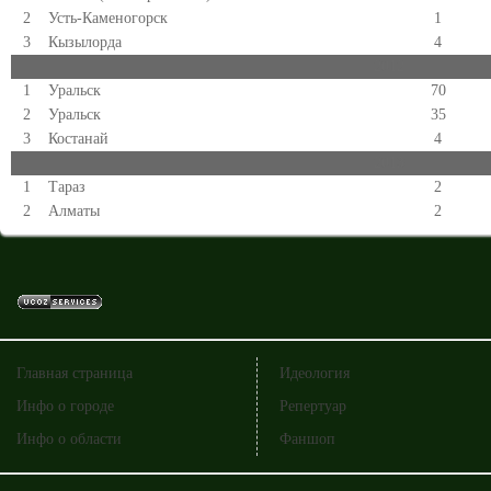
2
Усть-Каменогорск
1
3
Кызылорда
4
2012
1
Уральск
70
2
Уральск
35
3
Костанай
4
2013
1
Тараз
2
2
Алматы
2
Главная страница
Идеология
Инфо о городе
Репертуар
Инфо о области
Фаншоп