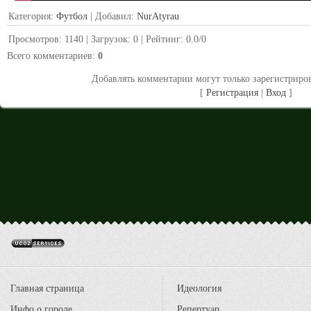
Категория
:
Футбол
|
Добавил
:
NurAtyrau
Просмотров
:
1140
|
Загрузок
:
0
|
Рейтинг
:
0.0
/
0
Всего комментариев
:
0
Добавлять комментарии могут только зарегистриро
[
Регистрация
|
Вход
]
Главная страница
Идеология
Инфо о городе
Репертуар