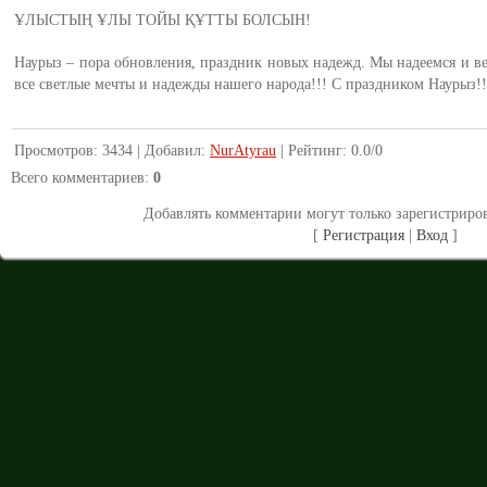
ҰЛЫСТЫҢ ҰЛЫ ТОЙЫ ҚҰТТЫ БОЛСЫН!
Наурыз – пора обновления, праздник новых надежд. Мы надеемся и ве
все светлые мечты и надежды нашего народа!!! С праздником Наурыз!!
Просмотров
:
3434
|
Добавил
:
NurAtyrau
|
Рейтинг
:
0.0
/
0
Всего комментариев
:
0
Добавлять комментарии могут только зарегистриро
[
Регистрация
|
Вход
]