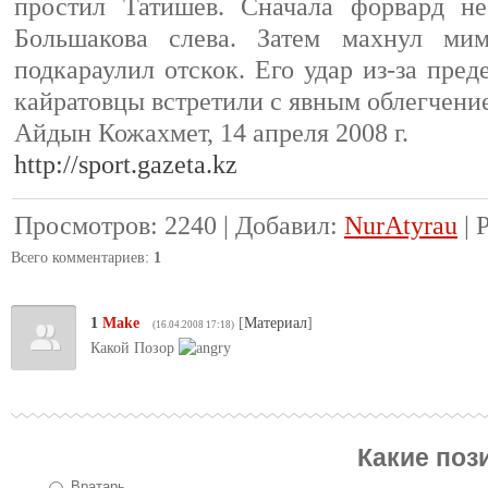
простил Татишев. Сначала форвард не
Большакова слева. Затем махнул ми
подкараулил отскок. Его удар из-за пре
кайратовцы встретили с явным облегчени
Айдын Кожахмет, 14 апреля 2008 г.
http://sport.gazeta.kz
Просмотров
:
2240
|
Добавил
:
NurAtyrau
|
Всего комментариев
:
1
1
Make
[
Материал
]
(16.04.2008 17:18)
Какой Позор
Какие поз
Вратарь