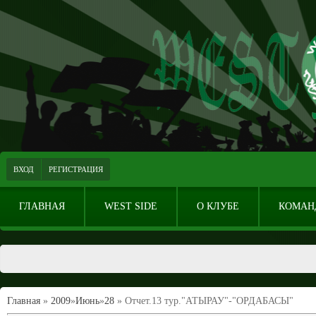
ВХОД
РЕГИСТРАЦИЯ
ГЛАВНАЯ
WEST SIDE
О КЛУБЕ
КОМАН
Главная
»
2009
»
Июнь
»
28
» Отчет.13 тур."АТЫРАУ"-"ОРДАБАСЫ"