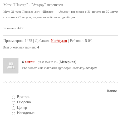
Матч "Шахтер" - "Атырау" перенесен
Матч 21 тура Премьер-лиги «Шахтер» - «Атырау» перенесен с 31 августа на 30 авгус
состояться 27 августа, перенесен на более поздний срок.
Источник: ФКК
Просмотров
:
1475
|
Добавил
:
NurAtyrau
|
Рейтинг
:
5.0
/
1
Всего комментариев
:
4
4
антон
[
Материал
]
(22.08.2009 20:13)
кто знает как сыграли дублёры Жетысу-Атырау
Какие
Вратарь
Оборона
Центр
Нападение