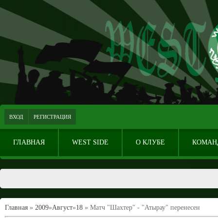
ВХОД
РЕГИСТРАЦИЯ
ГЛАВНАЯ
WEST SIDE
О КЛУБЕ
КОМАН
Главная
»
2009
»
Август
»
18
» Матч "Шахтер" - "Атырау" перенесен