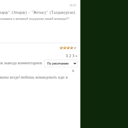
21:57
ырау" (Атырау) - "Жетысу" (Талдыкурган).
призываем к активной поддержке нашей команды!!!
1
2
3
»
ок вывода комментариев:
0
лышны везде!любишь командовать иди в