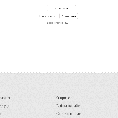
Всего ответов:
331
ология
О проекте
ертуар
Работа на сайте
шоп
Связаться с нами