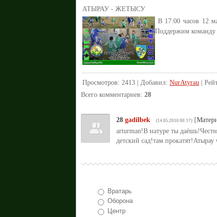
АТЫРАУ - ЖЕТЫСУ
В 17:00 часов 12 м
Поддержим команду 
Просмотров
:
2413
|
Добавил
:
NurAtyrau
|
Рей
Всего комментариев
:
28
28
gadilbek
[
Матер
(14.05.2010 00:17)
arturman!В натуре ты даёшь!Чест
детский сад!там прокатят!Атырау
Вратарь
Оборона
Центр