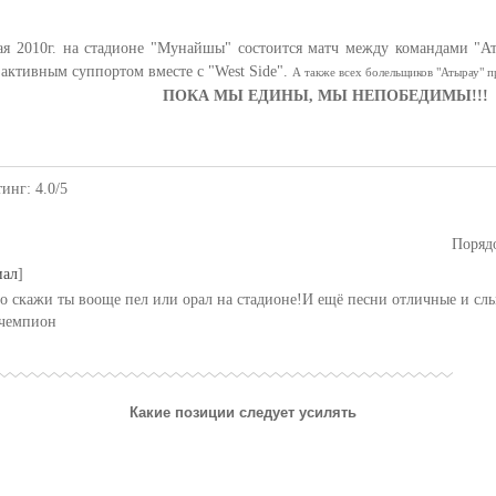
ая 2010г. на стадионе "Мунайшы" состоится матч между командами "Ат
активным суппортом вместе с "West Side".
А также всех болельщиков "Атырау" 
ПОКА МЫ ЕДИНЫ, МЫ НЕПОБЕДИМЫ!!!
тинг
:
4.0
/
5
Поряд
иал
]
но скажи ты вооще пел или орал на стадионе!И ещё песни отличные и с
 чемпион
Какие позиции следует усилять