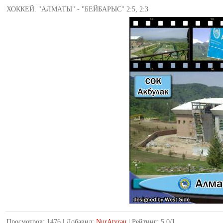
ХОККЕЙ. "АЛМАТЫ" - "БЕЙБАРЫС" 2:5, 2:3
Просмотров
:
1476
|
Добавил
:
NurAtyrau
|
Рейтинг
:
5.0
/
1