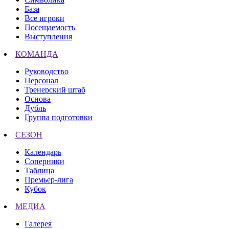
База
Все игроки
Посещаемость
Выступления
КОМАНДА
Руководство
Персонал
Тренерский штаб
Основа
Дубль
Группа подготовки
СЕЗОН
Календарь
Соперники
Таблица
Премьер-лига
Кубок
МЕДИА
Галерея