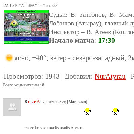
22 ТУР. "АТЫРАУ" - "актобе"
Судьи: В. Антонов, В. Мама
Лобашов (Атырау), главный ду
Инспектор – В. Агеев (Коста
Начало матча
:
17:30
ясно, +40°, ветер - северо-западный, 2
Просмотров
:
1943
|
Добавил
:
NurAtyrau
|
Всего комментариев
:
8
8
diar95
[
Материал
]
(15.08.2010 22:49)
eeeee krasava madis madis Atyrau