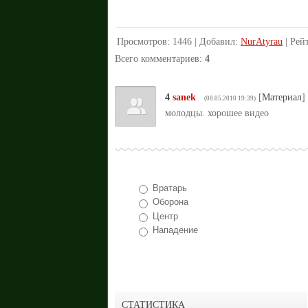
Просмотров
:
1446
|
Добавил
:
NurAtyrau
|
Рей
Всего комментариев
:
4
4
sanek
[
Материал
]
(08.05.2010 19:39)
молодцы. хорошее видео
Вратарь
Оборона
Центр
Нападение
СТАТИСТИКА