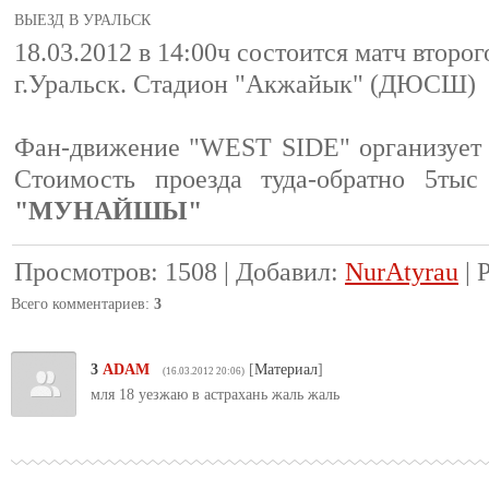
ВЫЕЗД В УРАЛЬСК
18.03.2012 в 14:00ч состоится матч втор
г.Уральск. Стадион "Акжайык" (ДЮСШ)
Фан-движение "WEST SIDE" организует 
Стоимость проезда туда-обратно 5тыс
"МУНАЙШЫ"
Просмотров
:
1508
|
Добавил
:
NurAtyrau
|
Всего комментариев
:
3
3
ADAM
[
Материал
]
(16.03.2012 20:06)
мля 18 уезжаю в астрахань жаль жаль