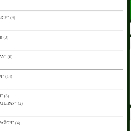
ТЫСУ"
(9)
!
(3)
АУ"
(0)
Л"
(14)
Л"
(8)
"АТЫРАУ"
(2)
РАЙОН"
(4)