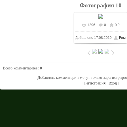
Фотография 10
1296
0
0.0
В реальном размере
Добавлено
17.08.2010
Ferz
1024x768
/ 188.3Kb
Всего комментариев
:
0
Добавлять комментарии могут только зарегистриро
[
Регистрация
|
Вход
]