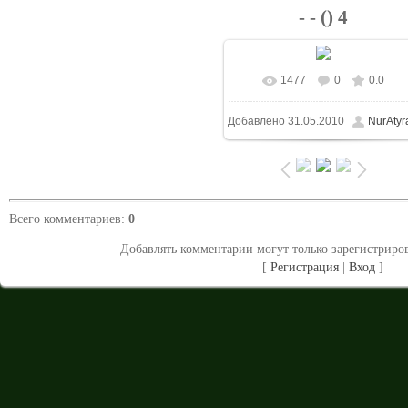
- - () 4
1477
0
0.0
В реальном размере
Добавлено
31.05.2010
NurAtyr
1024x683
/ 260.5Kb
Всего комментариев
:
0
Добавлять комментарии могут только зарегистриро
[
Регистрация
|
Вход
]