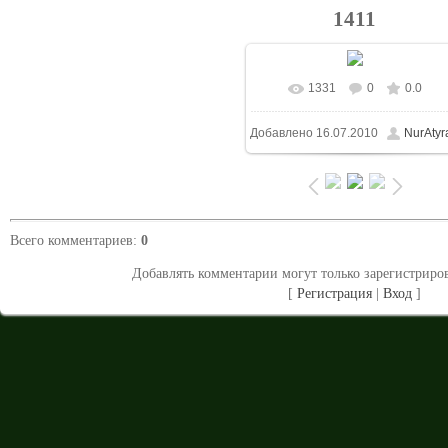
1411
1331
0
0.0
В реальном размере
800x5
Добавлено
16.07.2010
NurAtyr
/ 271.7Kb
Всего комментариев
:
0
Добавлять комментарии могут только зарегистриро
[
Регистрация
|
Вход
]