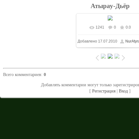
Атырау-Дьёр
1241
0
0.0
В реальном размере
Добавлено
17.07.2010
NurAtyr
1024x683
/ 214.7Kb
Всего комментариев
:
0
Добавлять комментарии могут только зарегистриро
[
Регистрация
|
Вход
]