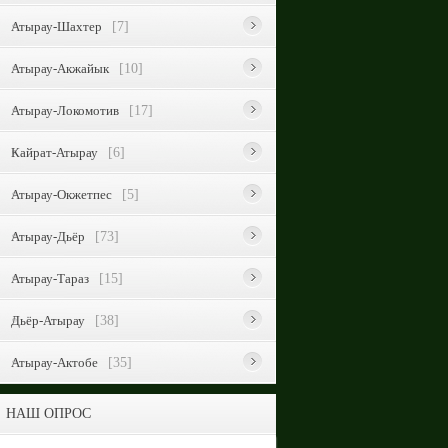
Атырау-Шахтер
[7]
Атырау-Акжайык
[10]
Атырау-Локомотив
[17]
Кайрат-Атырау
[6]
Атырау-Окжетпес
[5]
Атырау-Дьёр
[73]
Атырау-Тараз
[15]
Дьёр-Атырау
[38]
Атырау-Актобе
[35]
НАШ ОПРОС