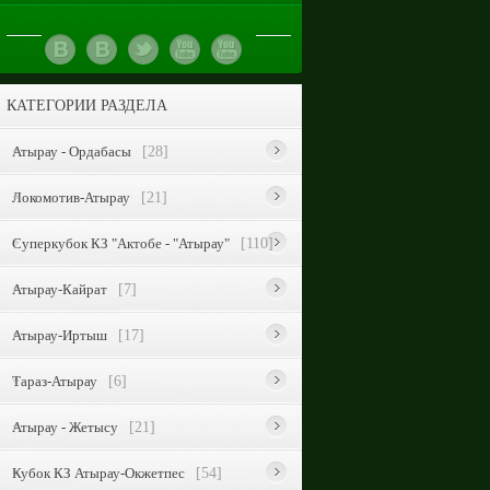
КАТЕГОРИИ РАЗДЕЛА
Атырау - Ордабасы
[28]
Локомотив-Атырау
[21]
Суперкубок КЗ "Актобе - "Атырау"
[110]
Атырау-Кайрат
[7]
Атырау-Иртыш
[17]
Тараз-Атырау
[6]
Атырау - Жетысу
[21]
Кубок КЗ Атырау-Окжетпес
[54]