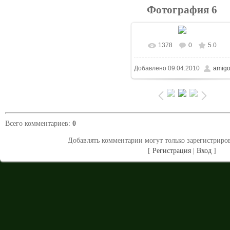
Фотография 6
1378
0
5.0
В реальном размере
Добавлено
09.04.2010
amig
1024x768
/ 118.0Kb
Всего комментариев
:
0
Добавлять комментарии могут только зарегистриро
[
Регистрация
|
Вход
]