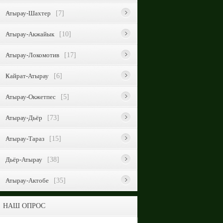
Атырау-Шахтер
[7]
Атырау-Акжайык
[10]
Атырау-Локомотив
[17]
Кайрат-Атырау
[6]
Атырау-Окжетпес
[5]
Атырау-Дьёр
[73]
Атырау-Тараз
[15]
Дьёр-Атырау
[38]
Атырау-Актобе
[35]
НАШ ОПРОС