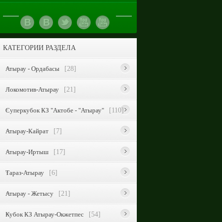
КАТЕГОРИИ РАЗДЕЛА
Атырау - Ордабасы
[28]
Локомотив-Атырау
[21]
Суперкубок КЗ "Актобе - "Атырау"
[110]
Атырау-Кайрат
[7]
Атырау-Иртыш
[17]
Тараз-Атырау
[6]
Атырау - Жетысу
[21]
Кубок КЗ Атырау-Окжетпес
[54]