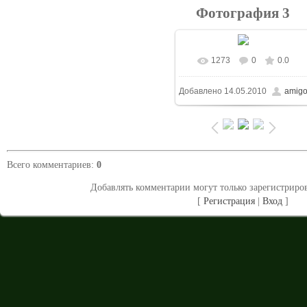
Фотография 3
1273
0
0.0
В реальном размере
Добавлено
14.05.2010
amig
1024x768
/ 123.3Kb
Всего комментариев
:
0
Добавлять комментарии могут только зарегистриро
[
Регистрация
|
Вход
]