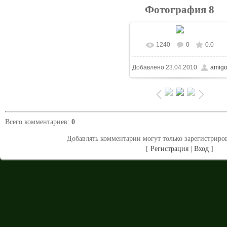
Фотография 8
1240
0
0.0
В реальном размере
Добавлено
23.04.2010
amig
1024x687
/ 215.0Kb
Всего комментариев
:
0
Добавлять комментарии могут только зарегистриро
[
Регистрация
|
Вход
]