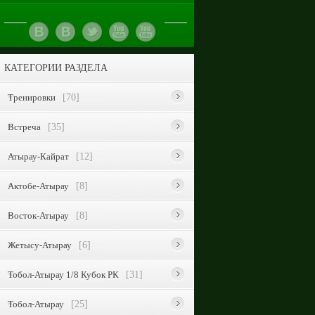
КАТЕГОРИИ РАЗДЕЛА
Тренировки
[70]
Встреча
[35]
Атырау-Кайрат
[12]
Актобе-Атырау
[8]
Восток-Атырау
[8]
Жетысу-Атырау
[6]
Тобол-Атырау 1/8 Кубок РК
[31]
Тобол-Атырау
[25]