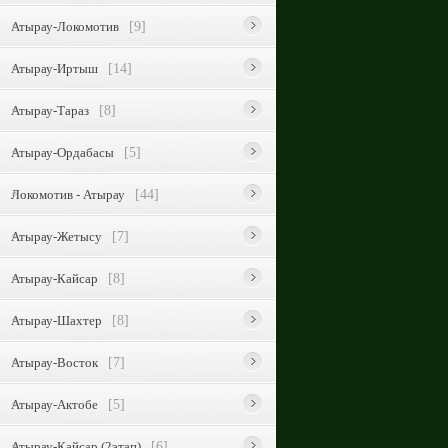
Атырау-Локомотив
[9]
Атырау-Иртыш
[14]
Атырау-Тараз
[8]
Атырау-Ордабасы
[5]
Локомотив - Атырау
[44]
Атырау-Жетысу
[7]
Атырау-Кайсар
[8]
Атырау-Шахтер
[8]
Атырау-Восток
[7]
Атырау-Актобе
[5]
Атырау-Кайсар (2этап)
[6]