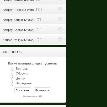
Атырау - Тараз (2 этап)
[41]
Атырау-Кайрат (2 этап)
[7]
Атырау-Восток (2 этап)
[14]
Кайсар-Атырау (2 этап)
[20]
НАШ ОПРОС
Какие позиции следует усилять
Вратарь
Оборона
Центр
Нападение
Всего ответов:
331