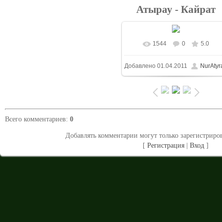
Атырау - Кайрат
1544
0
5.0
В реальном размере
Добавлено
01.04.2011
NurAtyr
1024x683
/ 209.1Kb
Всего комментариев
:
0
Добавлять комментарии могут только зарегистриро
[
Регистрация
|
Вход
]