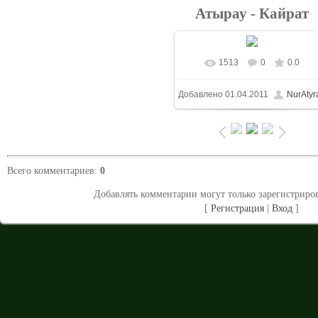
Атырау - Кайрат
1513
0
0.0
В реальном размере
Добавлено
01.04.2011
NurAtyr
1024x683
/ 223.7Kb
Всего комментариев
:
0
Добавлять комментарии могут только зарегистриро
[
Регистрация
|
Вход
]