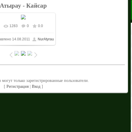
Атырау - Кайсар
1283
0
0.0
В реальном размере
авлено
14.08.2011
NurAtyrau
1024x683
/ 472.0Kb
 могут только зарегистрированные пользователи.
[
Регистрация
|
Вход
]