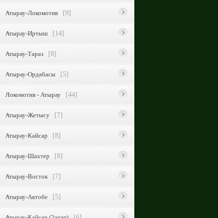
Атырау-Локомотив
[9]
Атырау-Иртыш
[14]
Атырау-Тараз
[8]
Атырау-Ордабасы
[5]
Локомотив - Атырау
[44]
Атырау-Жетысу
[7]
Атырау-Кайсар
[8]
Атырау-Шахтер
[8]
Атырау-Восток
[7]
Атырау-Актобе
[5]
Атырау-Кайсар (2этап)
[6]