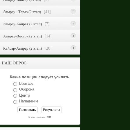
Атырау - Тараз (2 этап)
[41]
Атырау-Кайрат (2 этап)
[7]
Атырау-Восток (2 этап)
[14]
Кайсар-Атырау (2 этап)
[20]
НАШ ОПРОС
Какие позиции следует усилять
Вратарь
Оборона
Центр
Нападение
Всего ответов:
331