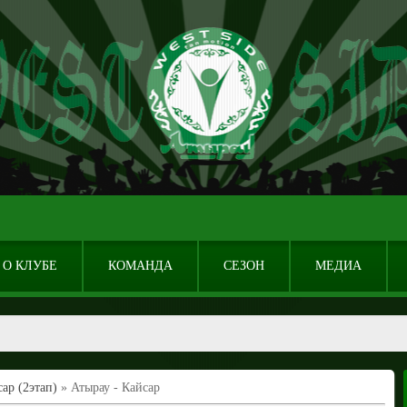
О КЛУБЕ
КОМАНДА
СЕЗОН
МЕДИА
ар (2этап)
» Атырау - Кайсар