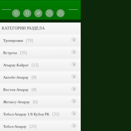
КАТЕГОРИИ РАЗДЕЛА
Тренировки
[70]
Встреча
[35]
Атырау-Кайрат
[12]
Актобе-Атырау
[8]
Восток-Атырау
[8]
Жетысу-Атырау
[6]
Тобол-Атырау 1/8 Кубок РК
[31]
Тобол-Атырау
[25]