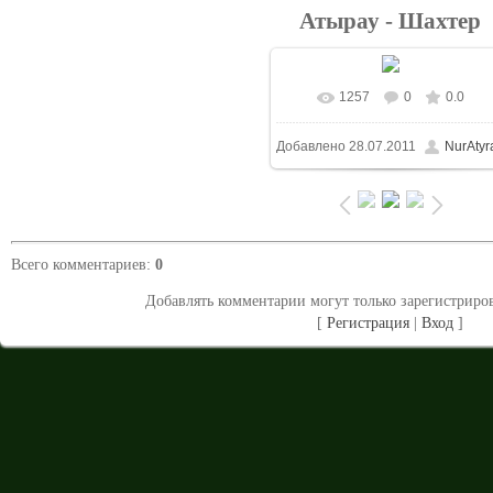
Атырау - Шахтер
1257
0
0.0
В реальном размере
Добавлено
28.07.2011
NurAtyr
1024x683
/ 149.5Kb
Всего комментариев
:
0
Добавлять комментарии могут только зарегистриро
[
Регистрация
|
Вход
]