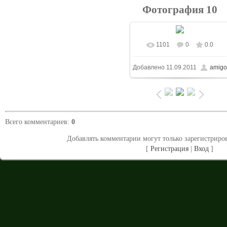
Фотография 10
1101
0
0.0
В реальном размере
Добавлено
11.09.2011
amigo
1500x1125
/ 257.6Kb
Всего комментариев
:
0
Добавлять комментарии могут только зарегистриро
[
Регистрация
|
Вход
]