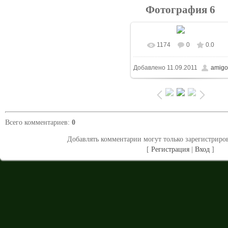
Фотография 6
1174
0
0.0
В реальном размере
Добавлено
11.09.2011
amigo
1500x1125
/ 216.7Kb
Всего комментариев
:
0
Добавлять комментарии могут только зарегистриро
[
Регистрация
|
Вход
]