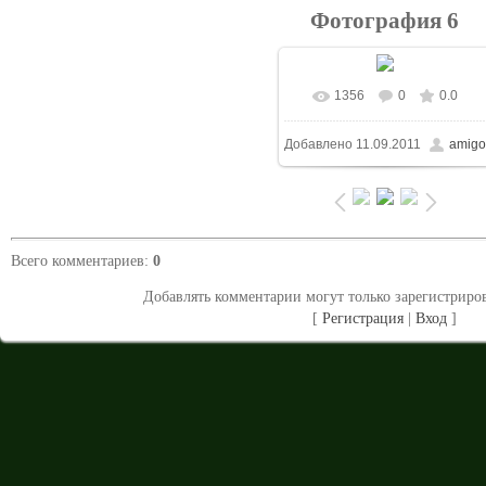
Фотография 6
1356
0
0.0
В реальном размере
Добавлено
11.09.2011
amigo
1500x1125
/ 162.3Kb
Всего комментариев
:
0
Добавлять комментарии могут только зарегистриро
[
Регистрация
|
Вход
]