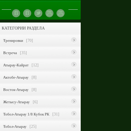
КАТЕГОРИИ РАЗДЕЛА
Тренировки
[70]
Встреча
[35]
Атырау-Кайрат
[12]
Актобе-Атырау
[8]
Восток-Атырау
[8]
Жетысу-Атырау
[6]
Тобол-Атырау 1/8 Кубок РК
[31]
Тобол-Атырау
[25]