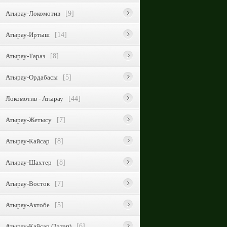
Атырау-Локомотив
[9]
Атырау-Иртыш
[14]
Атырау-Тараз
[8]
Атырау-Ордабасы
[5]
Локомотив - Атырау
[44]
Атырау-Жетысу
[7]
Атырау-Кайсар
[8]
Атырау-Шахтер
[8]
Атырау-Восток
[7]
Атырау-Актобе
[5]
Атырау-Кайсар (2этап)
[6]