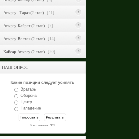
Атырау - Тараз (2 этап)
[41]
Атырау-Кайрат (2 этап)
[7]
Атырау-Восток (2 этап)
[14]
Кайсар-Атырау (2 этап)
[20]
НАШ ОПРОС
Какие позиции следует усилять
Вратарь
Оборона
Центр
Нападение
Всего ответов:
331