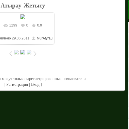
Атырау-Жетысу
1299
0
0.0
В реальном размере
авлено
29.06.2011
NurAtyrau
1024x683
/ 240.5Kb
 могут только зарегистрированные пользователи.
[
Регистрация
|
Вход
]