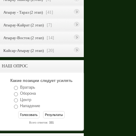
Атырау - Тараз (2 этап)
[41]
Атырау-Кайрат (2 этап)
[7]
Атырау-Восток (2 этап)
[14]
Кайсар-Атырау (2 этап)
[20]
НАШ ОПРОС
Какие позиции следует усилять
Вратарь
Оборона
Центр
Нападение
Всего ответов:
331