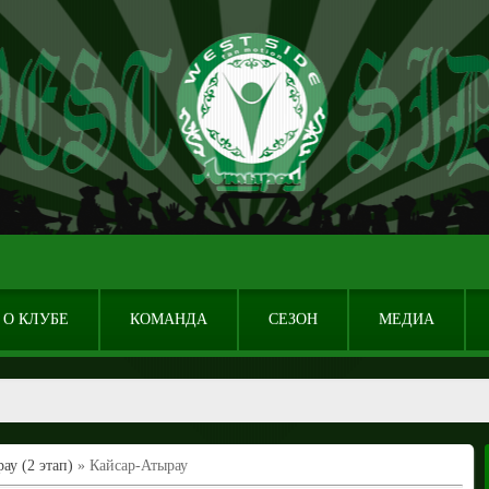
О КЛУБЕ
КОМАНДА
СЕЗОН
МЕДИА
ау (2 этап)
» Кайсар-Атырау