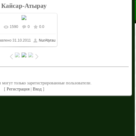
Кайсар-Атырау
1590
0
0.0
В реальном размере
авлено
31.10.2011
NurAtyrau
1024x683
/ 224.7Kb
 могут только зарегистрированные пользователи.
[
Регистрация
|
Вход
]