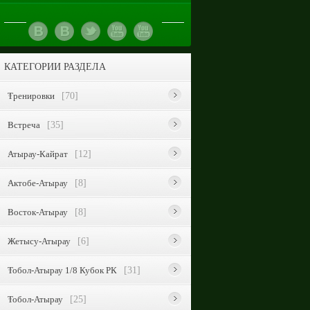
КАТЕГОРИИ РАЗДЕЛА
Тренировки
[70]
Встреча
[35]
Атырау-Кайрат
[12]
Актобе-Атырау
[8]
Восток-Атырау
[8]
Жетысу-Атырау
[6]
Тобол-Атырау 1/8 Кубок РК
[31]
Тобол-Атырау
[25]