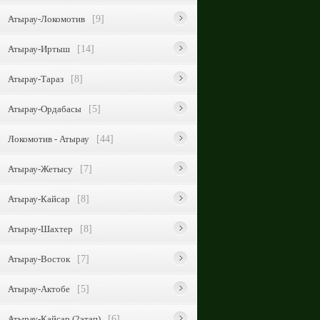
Атырау-Локомотив
[9]
Атырау-Иртыш
[14]
Атырау-Тараз
[8]
Атырау-Ордабасы
[5]
Локомотив - Атырау
[44]
Атырау-Жетысу
[7]
Атырау-Кайсар
[8]
Атырау-Шахтер
[8]
Атырау-Восток
[7]
Атырау-Актобе
[5]
Атырау-Кайсар (2этап)
[6]