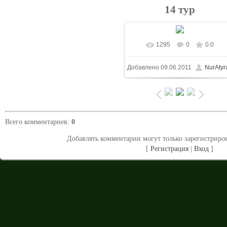
14 тур
1295
0
0.0
В реальном размере
737x5
Добавлено
09.06.2011
NurAtyr
/ 113.8Kb
Всего комментариев
:
0
Добавлять комментарии могут только зарегистриро
[
Регистрация
|
Вход
]