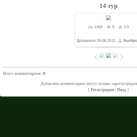
14 тур
1366
0
0.0
В реальном размере
700x5
Добавлено
09.06.2011
NurAtyr
/ 103.9Kb
Всего комментариев
:
0
Добавлять комментарии могут только зарегистриро
[
Регистрация
|
Вход
]