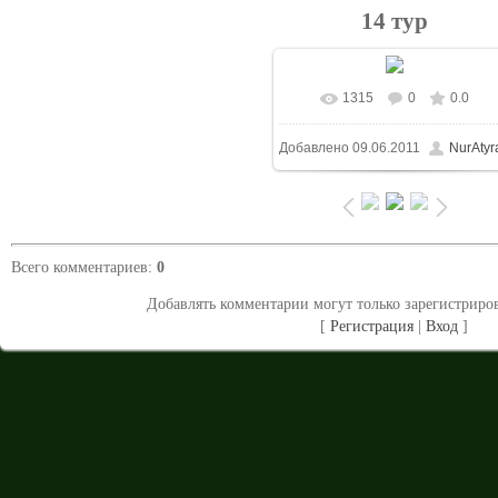
14 тур
1315
0
0.0
В реальном размере
712x5
Добавлено
09.06.2011
NurAtyr
/ 100.4Kb
Всего комментариев
:
0
Добавлять комментарии могут только зарегистриро
[
Регистрация
|
Вход
]