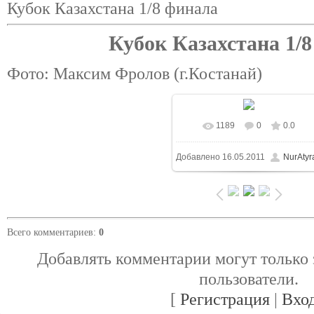
Кубок Казахстана 1/8 финала
Кубок Казахстана 1/
Фото: Максим Фролов (г.Костанай)
1189
0
0.0
В реальном размере
Добавлено
16.05.2011
NurAtyr
1024x683
/ 388.8Kb
Всего комментариев
:
0
Добавлять комментарии могут только
пользователи.
[
Регистрация
|
Вхо