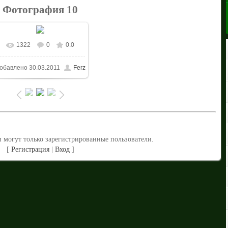
Фотография 10
1322
0
0.0
В реальном размере
обавлено
30.03.2011
Ferz
1024x768
/ 334.4Kb
 могут только зарегистрированные пользователи.
[
Регистрация
|
Вход
]