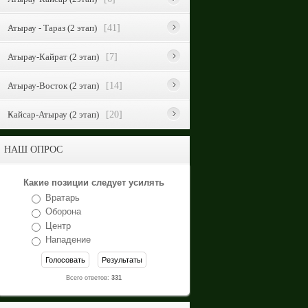
Атырау - Тараз (2 этап)
[41]
Атырау-Кайрат (2 этап)
[7]
Атырау-Восток (2 этап)
[14]
Кайсар-Атырау (2 этап)
[20]
НАШ ОПРОС
Какие позиции следует усилять
Вратарь
Оборона
Центр
Нападение
Всего ответов:
331