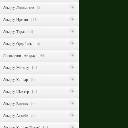
Атырау-Локомотив
[9]
Атырау-Иртыш
[14]
Атырау-Тараз
[8]
Атырау-Ордабасы
[5]
Локомотив - Атырау
[44]
Атырау-Жетысу
[7]
Атырау-Кайсар
[8]
Атырау-Шахтер
[8]
Атырау-Восток
[7]
Атырау-Актобе
[5]
Атырау-Кайсар (2этап)
[6]