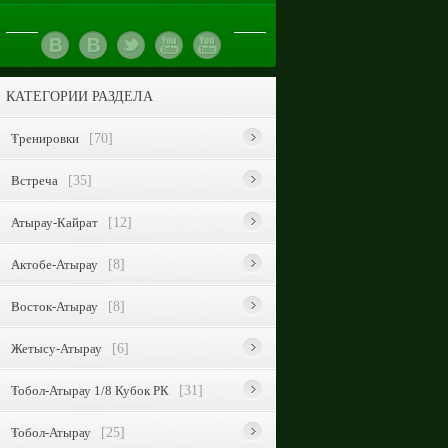
КАТЕГОРИИ РАЗДЕЛА
Тренировки
[70]
Встреча
[35]
Атырау-Кайрат
[12]
Актобе-Атырау
[8]
Восток-Атырау
[8]
Жетысу-Атырау
[6]
Тобол-Атырау 1/8 Кубок РК
[31]
Тобол-Атырау
[25]