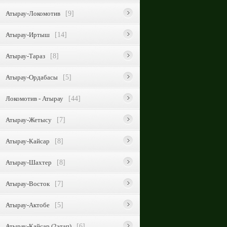
Атырау-Локомотив
[9]
Атырау-Иртыш
[14]
Атырау-Тараз
[8]
Атырау-Ордабасы
[5]
Локомотив - Атырау
[44]
Атырау-Жетысу
[7]
Атырау-Кайсар
[8]
Атырау-Шахтер
[8]
Атырау-Восток
[7]
Атырау-Актобе
[5]
Атырау-Кайсар (2этап)
[6]