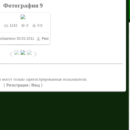
Фотография 9
1142
0
0.0
В реальном размере
обавлено
30.03.2011
Ferz
1024x768
/ 403.1Kb
 могут только зарегистрированные пользователи.
[
Регистрация
|
Вход
]