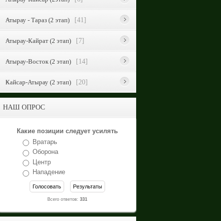
Атырау - Тараз (2 этап)
[41]
Атырау-Кайрат (2 этап)
[7]
Атырау-Восток (2 этап)
[14]
Кайсар-Атырау (2 этап)
[20]
НАШ ОПРОС
Какие позиции следует усилять
Вратарь
Оборона
Центр
Нападение
Всего ответов:
331