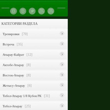
КАТЕГОРИИ РАЗДЕЛА
Тренировки
[70]
Встреча
[35]
Атырау-Кайрат
[12]
Актобе-Атырау
[8]
Восток-Атырау
[8]
Жетысу-Атырау
[6]
Тобол-Атырау 1/8 Кубок РК
[31]
Тобол-Атырау
[25]