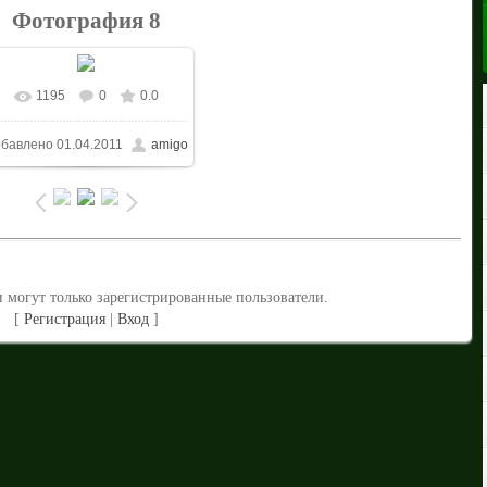
Фотография 8
1195
0
0.0
В реальном размере
бавлено
01.04.2011
amigo
1024x768
/ 384.0Kb
 могут только зарегистрированные пользователи.
[
Регистрация
|
Вход
]