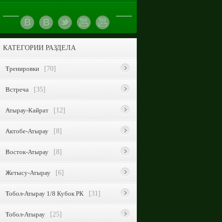
КАТЕГОРИИ РАЗДЕЛА
Тренировки
[70]
Встреча
[35]
Атырау-Кайрат
[12]
Актобе-Атырау
[8]
Восток-Атырау
[8]
Жетысу-Атырау
[6]
Тобол-Атырау 1/8 Кубок РК
[31]
Тобол-Атырау
[25]