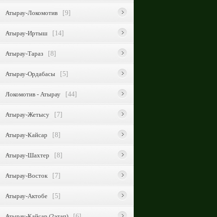
Атырау-Локомотив
[9]
Атырау-Иртыш
[14]
Атырау-Тараз
[8]
Атырау-Ордабасы
[5]
Локомотив - Атырау
[44]
Атырау-Жетысу
[7]
Атырау-Кайсар
[8]
Атырау-Шахтер
[8]
Атырау-Восток
[7]
Атырау-Актобе
[5]
Атырау-Кайсар (2этап)
[6]