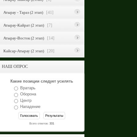
Атырау - Тараз (2 этап)
[41]
Атырау-Кайрат (2 этап)
[7]
Атырау-Восток (2 этап)
[14]
Кайсар-Атырау (2 этап)
[20]
НАШ ОПРОС
Какие позиции следует усилять
Вратарь
Оборона
Центр
Нападение
Всего ответов:
331