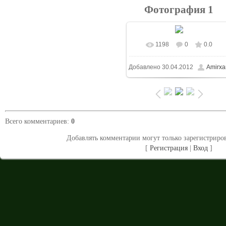
Фотография 1
1198
0
0.0
В реальном размере
Добавлено
30.04.2012
Amirx
1500x843
/ 111.9Kb
Всего комментариев
:
0
Добавлять комментарии могут только зарегистриро
[
Регистрация
|
Вход
]