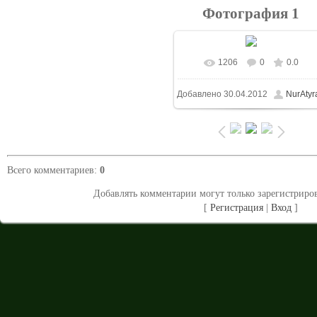
Фотография 1
1206
0
0.0
В реальном размере
Добавлено
30.04.2012
NurAtyr
1120x1500
/ 128.8Kb
Всего комментариев
:
0
Добавлять комментарии могут только зарегистриро
[
Регистрация
|
Вход
]