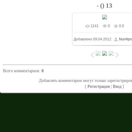
- () 13
1141
0
0.0
В реальном размере
Добавлено
09.04.2012
NurAtyr
1024x683
/ 120.7Kb
Всего комментариев
:
0
Добавлять комментарии могут только зарегистриро
[
Регистрация
|
Вход
]