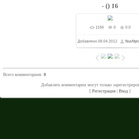
- () 16
1166
0
0.0
В реальном размере
Добавлено
09.04.2012
NurAtyr
1024x683
/ 161.4Kb
Всего комментариев
:
0
Добавлять комментарии могут только зарегистриро
[
Регистрация
|
Вход
]