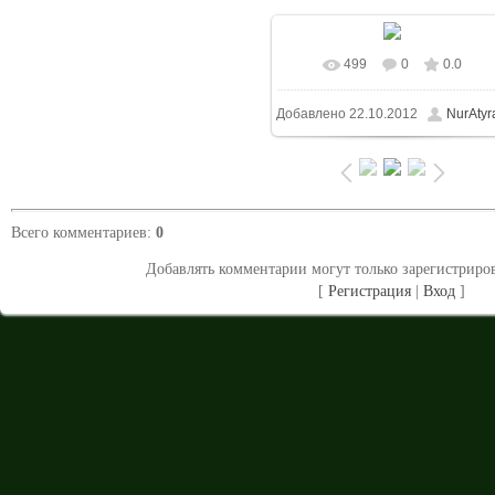
499
0
0.0
В реальном размере
Добавлено
22.10.2012
NurAtyr
1024x683
/ 624.4Kb
Всего комментариев
:
0
Добавлять комментарии могут только зарегистриро
[
Регистрация
|
Вход
]