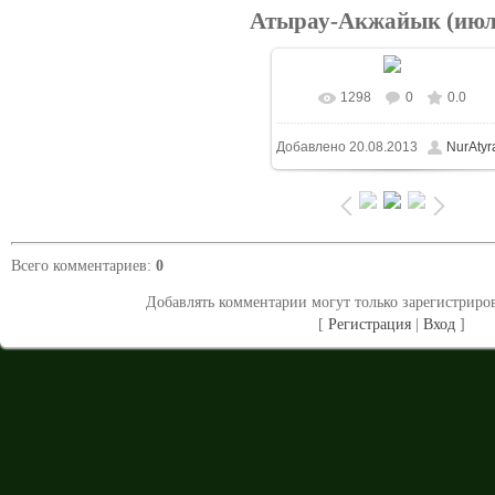
Атырау-Акжайык (июл
1298
0
0.0
В реальном размере
Добавлено
20.08.2013
NurAtyr
1024x683
/ 323.1Kb
Всего комментариев
:
0
Добавлять комментарии могут только зарегистриро
[
Регистрация
|
Вход
]